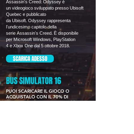
Assassin's Creed: Odyssey è
un
videogioco
sviluppato presso
Ubisoft
Quebec
e pubblicato
da
Ubisoft
. Odyssey rappresenta
l'undicesimo capitolo della
serie
Assassin's Creed
. È disponibile
per
Microsoft Windows
,
PlayStation
4
e
Xbox One
dal 5 ottobre
2018
.
SCARICA ADESSO
BUS SIMULATOR 16
PUOI SCARICARE IL GIOCO O
ACQUISTALO CON IL 70% DI
SCONTO!