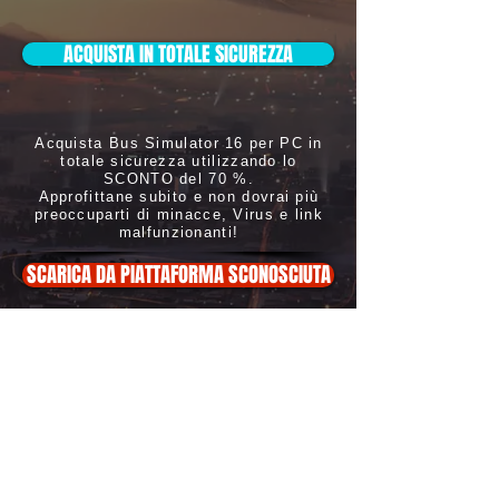
ACQUISTA IN TOTALE SICUREZZA
Acquista Bus Simulator 16 per PC in
totale sicurezza utilizzando lo
SCONTO del 70 %.
Approfittane subito e non dovrai più
preoccuparti di minacce, Virus e link
malfunzionanti!
SCARICA DA PIATTAFORMA SCONOSCIUTA
ATTENZIONE: Non scaricarlo, oltre
a essere illegale potrebbe
danneggiare in modo irreversibile i
l tuo
PC con Virus
Copyright ©
2019-2020
Eliweb di