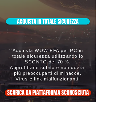
ACQUISTA IN TOTALE SICUREZZA
Acquista WOW BFA per PC in
totale sicurezza utilizzando lo
SCONTO del 70 %.
Approfittane subito e non dovrai
più preoccuparti di minacce,
Virus e link malfunzionanti!
SCARICA DA PIATTAFORMA SCONOSCIUTA
ATTENZIONE:
Non scaricarlo, oltre a essere
illegale potrebbe
danneggiare in modo